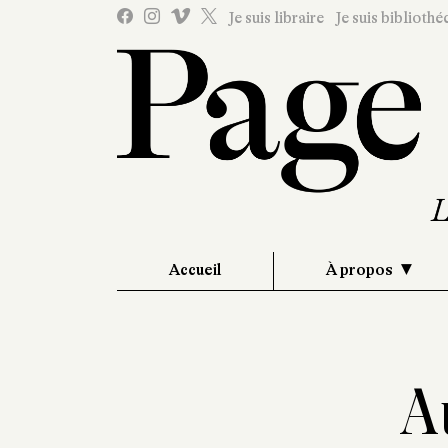
Je suis libraire
Je suis bibliothé
Accueil
À propos
Au