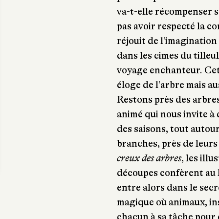
va-t-elle récompenser s
pas avoir respecté la co
réjouit de l'imaginatio
dans les cimes du tilleul
voyage enchanteur. Cet
éloge de l'arbre mais auss
Restons près des arbre
animé qui nous invite à d
des saisons, tout autour
branches, près de leurs
creux des arbres
, les ill
découpes confèrent au l
entre alors dans le se
magique où animaux, inse
chacun à sa tâche pour 