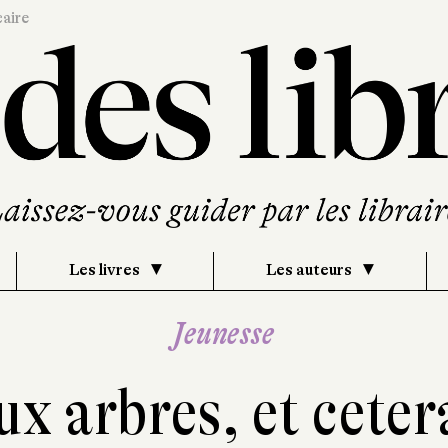
caire
Les livres
Les auteurs
Jeunesse
x arbres, et ceter