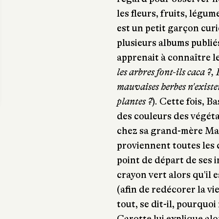
les fleurs, fruits, légum
est un petit garçon curi
plusieurs albums publiés
apprenait à connaître le
les arbres font-ils caca ?
mauvaises herbes n'existen
plantes ?
). Cette fois, Ba
des couleurs des végéta
chez sa grand-mère Mam
proviennent toutes les 
point de départ de ses i
crayon vert alors qu'il 
(afin de redécorer la vie
tout, se dit-il, pourquo
Carotte lui explique alo