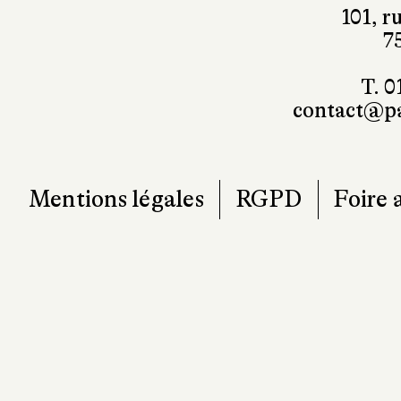
101, r
7
T. 0
contact@pa
Mentions légales
RGPD
Foire 