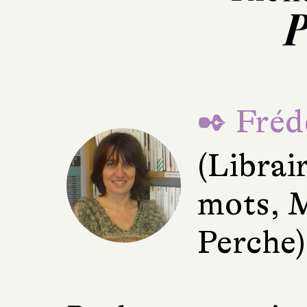
P
✒ Fréd
(Librai
mots, 
Perche)