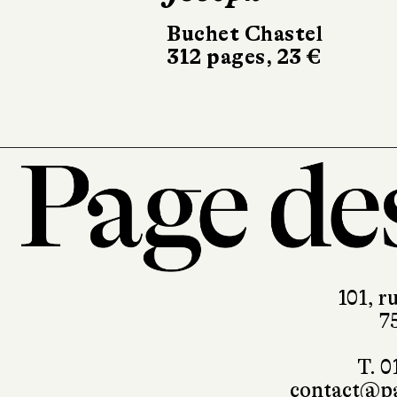
Buchet Chastel
Le Livre de Poc
312 pages, 23 €
336 pages, 8,90
101, r
7
T. 0
contact@pa