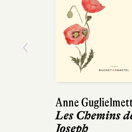
Previous
Anne Guglielmett
Paul Thurin
Les Chemins d
Le Livre d
Joseph
Joan