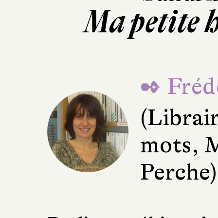
Ma petite h
✒ Fréd
(Librai
mots, 
Perche)