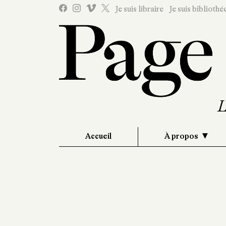
Je suis libraire
Je suis bibliothé
Accueil
À propos