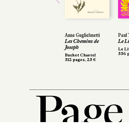
Previous
Anne Guglielmetti
Paul 
Paul 
Les Chemins de
Le L
Le L
Joseph
Le Li
Le Li
336 p
336 p
Buchet Chastel
312 pages, 23 €