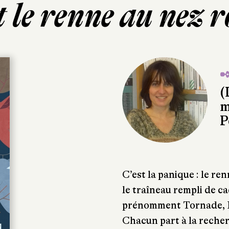
t le renne au nez r
✒
(
m
P
C’est la panique : le re
le traîneau rempli de ca
prénomment Tornade, F
Chacun part à la reche