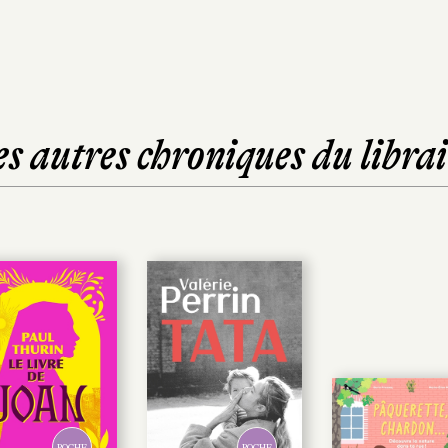
es autres chroniques du librai
POCHE
POCHE
POCHE
POCHE