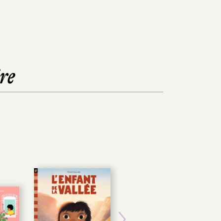
re
POCHE