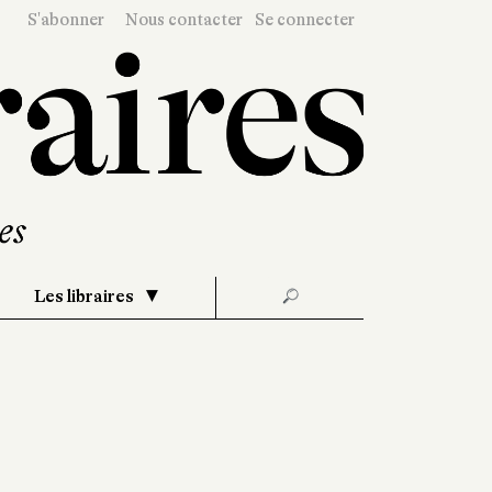
S'abonner
Nous contacter
Se connecter
Les libraires
🔎