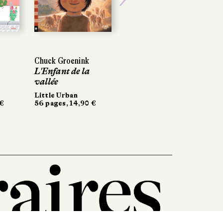
Next
Chuck Groenink
Chuck Groenink
Jørn Lier Horst
L'Enfant de la
L'Enfant de la
Le Dossier 1569
vallée
vallée
Folio policier
434 pages, 9,50 €
Little Urban
Little Urban
€
 €
56 pages, 14,90 €
56 pages, 14,90 €