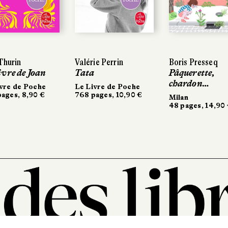
Thurin
Thurin
Valérie Perrin
Valérie Perrin
Boris Presseq
Boris Presseq
ivre de Joan
ivre de Joan
Tata
Tata
Pâquerette,
Pâquerette,
chardon…
chardon…
vre de Poche
vre de Poche
Le Livre de Poche
Le Livre de Poche
ages, 8,90 €
ages, 8,90 €
768 pages, 10,90 €
768 pages, 10,90 €
Milan
Milan
48 pages, 14,90 
48 pages, 14,90