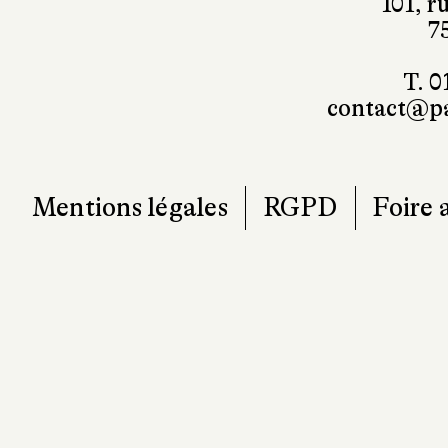
101, r
7
T. 0
contact@pa
Mentions légales
RGPD
Foire 