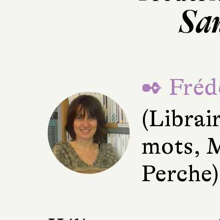
Sa
✒ Fréd
(Librai
mots, 
Perche)