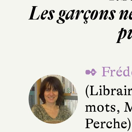
Les garçons ne
p
✒ Fréd
(Librai
mots, 
Perche)