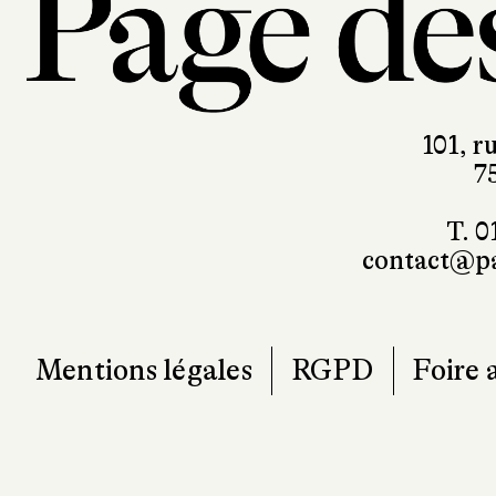
101, r
7
T. 0
contact@pa
Mentions légales
RGPD
Foire 