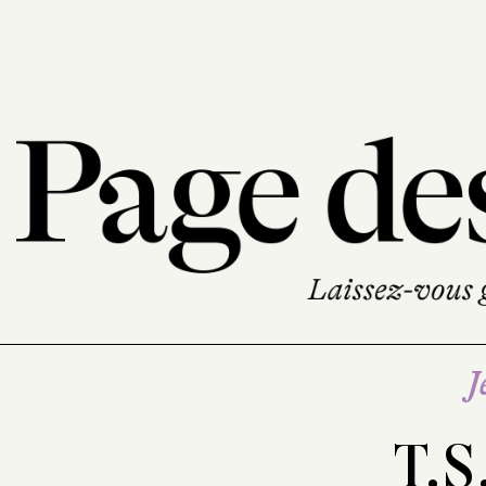
J
T.S