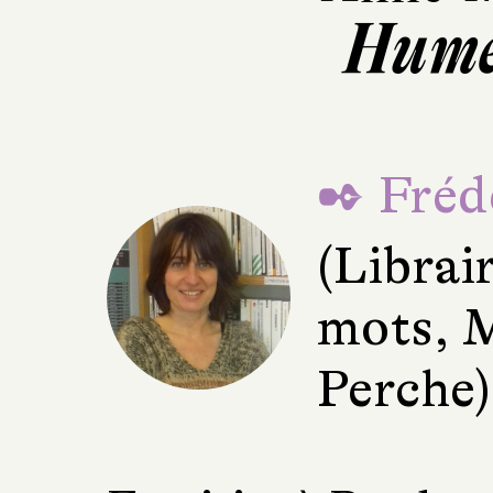
Hume
✒ Fréd
(Librai
mots, 
Perche)