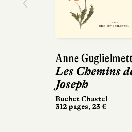
Previous
Paul Thurin
Le Livre de
Joan
Le Livre de Poche
336 pages, 8,90 €