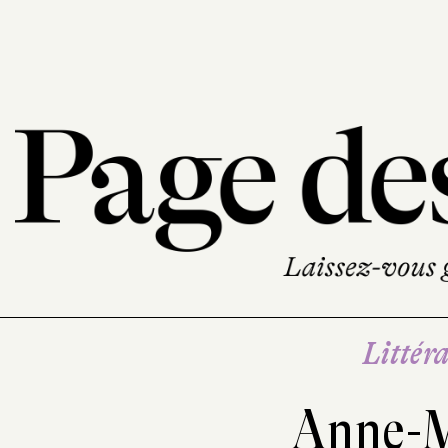
Littéra
Anne-M