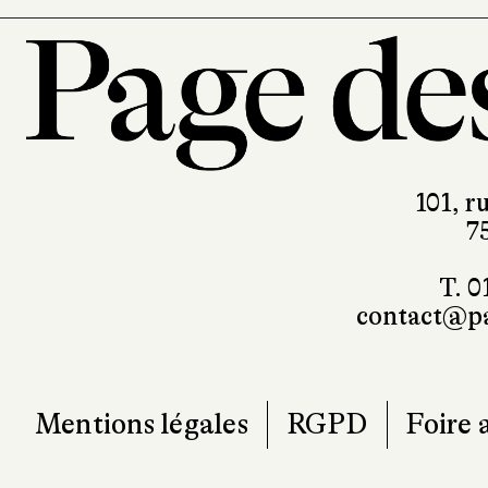
101, r
7
T. 0
contact@pa
Mentions légales
RGPD
Foire 