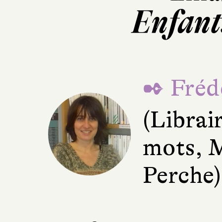
Enfant
✒ Fréd
(Librai
mots, 
Perche)