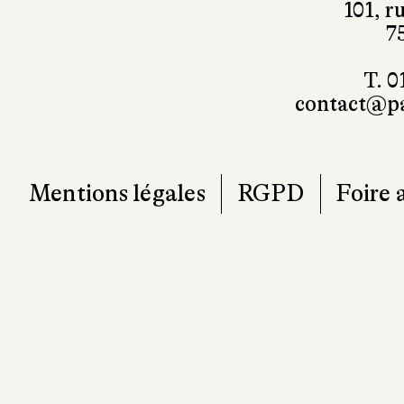
101, r
7
T. 0
contact@pa
Mentions légales
RGPD
Foire 