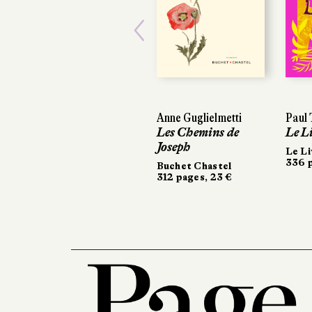
Previous
Anne Guglielmetti
Paul 
Les Chemins de
Le L
Joseph
Le Li
336 p
Buchet Chastel
312 pages, 23 €