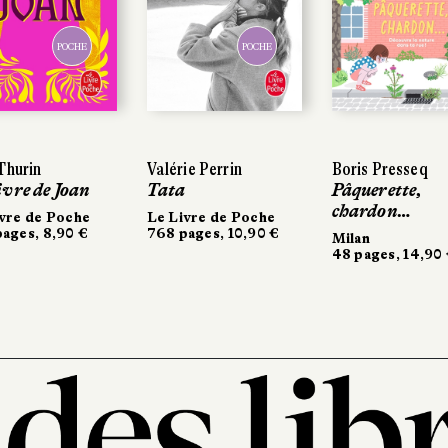
POCHE
POCHE
Thurin
Valérie Perrin
Boris Presseq
ivre de Joan
Tata
Pâquerette,
chardon…
vre de Poche
Le Livre de Poche
ages, 8,90 €
768 pages, 10,90 €
Milan
48 pages, 14,90