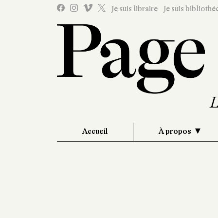
Je suis libraire
Je suis bibliothé
Accueil
À propos