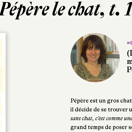
Pépère le chat, t. 
✒
(
m
P
Pépère est un gros chat
il décide de se trouver 
sans chat, c’est comme un
grand temps de poser ses