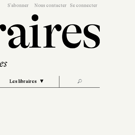
S'abonner
Nous contacter
Se connecter
Les libraires
🔎