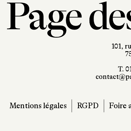
101, r
7
T. 0
contact@pa
Mentions légales
RGPD
Foire 