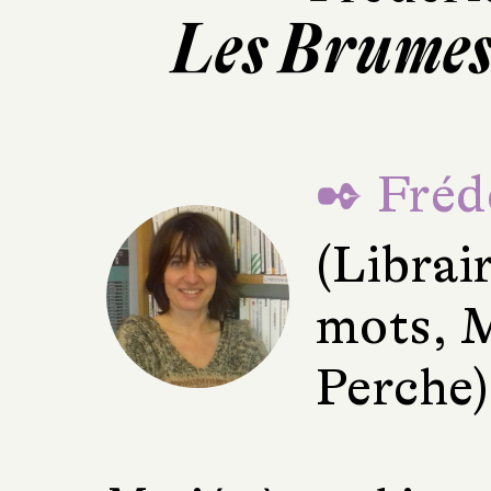
Les Brumes
✒ Fréd
(Librai
mots, 
Perche)