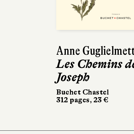
Previous
Paul Thurin
Le Livre de
Joan
Le Livre de Poche
336 pages, 8,90 €