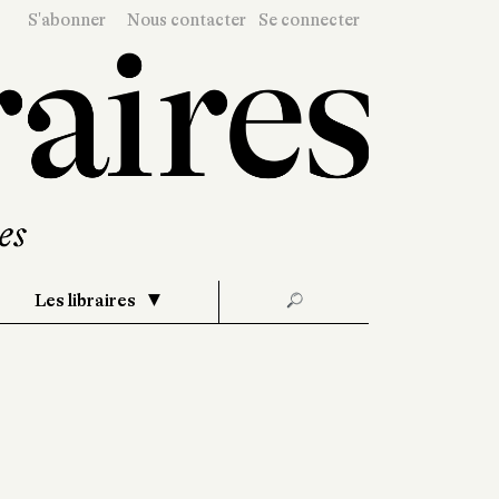
S'abonner
Nous contacter
Se connecter
Les libraires
🔎