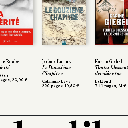
nie Raabe
Jérôme Loubry
Karine Giebel
érité
Le Douzième
Toutes blessent
Chapitre
dernière tue
ttès
ages, 20,90 €
Calmann-Lévy
Belfond
220 pages, 19,50 €
744 pages, 21 €