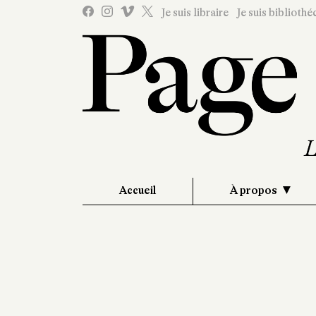
Je suis libraire
Je suis bibliothé
Accueil
À propos