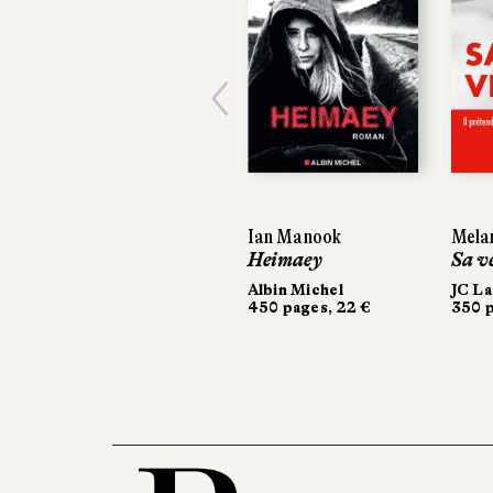
Previous
Ian Manook
Mela
Heimaey
Sa v
Albin Michel
JC La
450 pages, 22 €
350 p