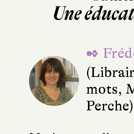
Une éducat
✒ Fréd
(Librai
mots, 
Perche)