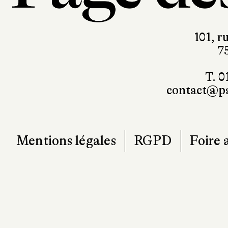
101, r
7
T. 0
contact@pa
Mentions légales
RGPD
Foire 