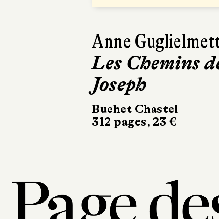
Anne Guglielmett
Paul T
Les Chemins d
Le Li
Joseph
Joan
Buchet Chastel
Le Livre
312 pages, 23 €
336 page