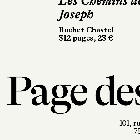
Les Chemins d
Le Livr
Joseph
Joan
Buchet Chastel
Le Livre de
312 pages, 23 €
336 pages, 
101, r
7