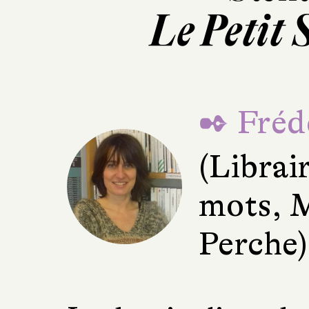
Le Petit 
✒ Fréd
(Librai
mots, 
Perche)