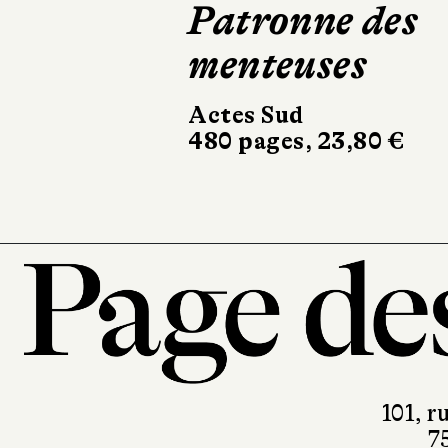
Patronne des
Club
menteuses
Robert Laffont
682 pages, 24,90 €
Actes Sud
480 pages, 23,80 €
101, r
7