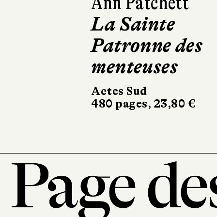
Ann Patchett
Kathryn 
La Sainte
Le Cal
Patronne des
Club
menteuses
Robert Laf
682 pages, 
Actes Sud
480 pages, 23,80 €