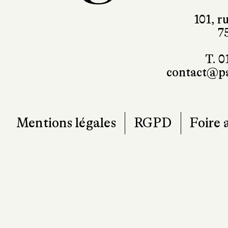
101, r
7
T. 0
contact@pa
Mentions légales
RGPD
Foire 