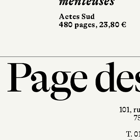
menteuses
Robert Laf
682 pages, 
Actes Sud
480 pages, 23,80 €
101, r
7
T. 0