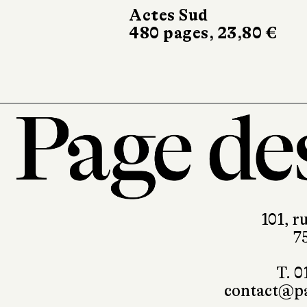
682 pages, 24,90 €
101, r
7
T. 0
contact@pa