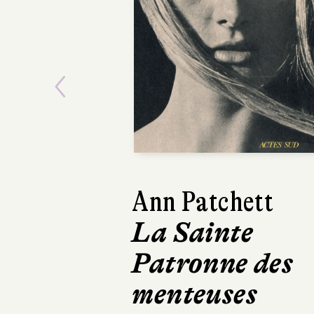
Previous
Kathryn Stocket
Le Calamity
Club
Robert Laffont