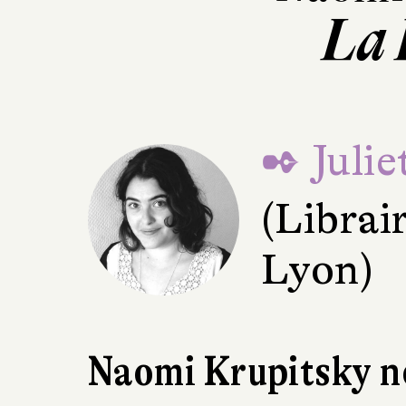
La 
✒ Juli
(Librai
Lyon)
Naomi Krupitsky no