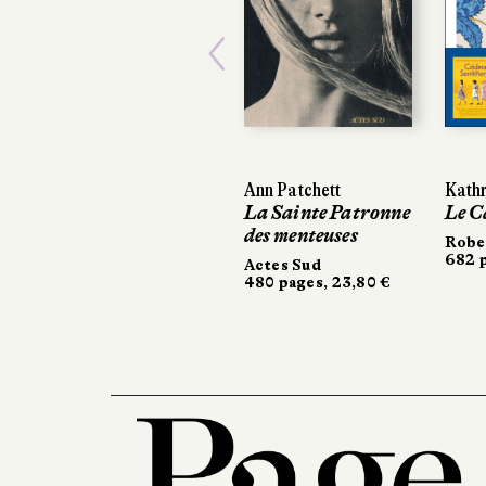
Previous
Ann Patchett
Kathr
Kathr
La Sainte Patronne
Le C
Le C
des menteuses
Robe
Robe
682 p
682 p
Actes Sud
480 pages, 23,80 €