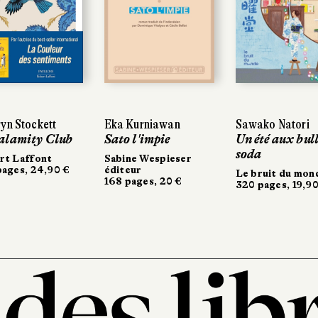
yn Stockett
yn Stockett
Eka Kurniawan
Eka Kurniawan
Sawako Natori
Sawako Natori
alamity Club
alamity Club
Sato l'impie
Sato l'impie
Un été aux bull
Un été aux bull
soda
soda
rt Laffont
rt Laffont
Sabine Wespieser
Sabine Wespieser
ages, 24,90 €
ages, 24,90 €
éditeur
éditeur
Le bruit du mon
Le bruit du mon
168 pages, 20 €
168 pages, 20 €
320 pages, 19,90
320 pages, 19,90