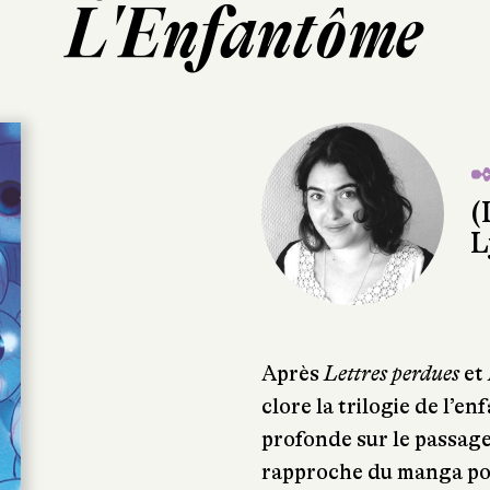
L'Enfantôme
✒
(
L
Après
Lettres perdues
et
clore la trilogie de l’e
profonde sur le passage à
rapproche du manga pour