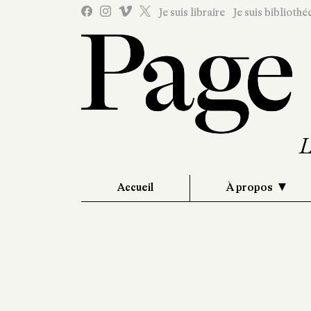
Je suis libraire
Je suis bibliothé
Accueil
À propos