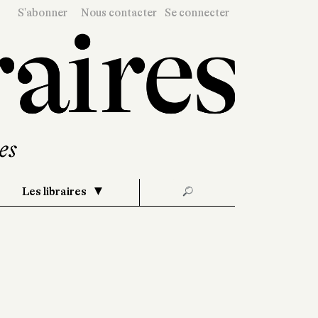
S'abonner
Nous contacter
Se connecter
Les libraires
🔎