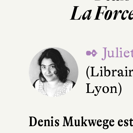
La Forc
✒ Juli
(Librai
Lyon)
Denis Mukwege est