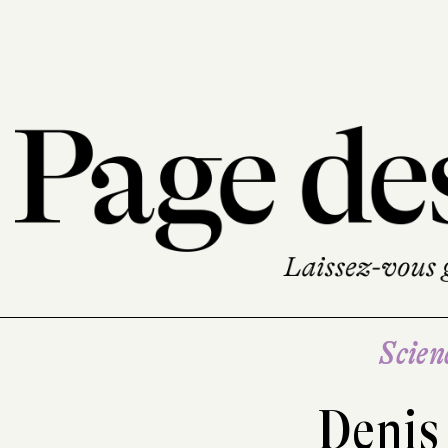
Scien
Deni