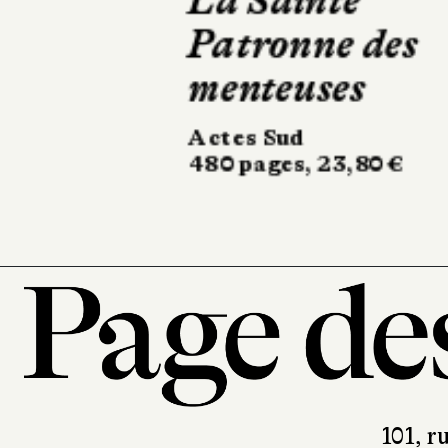
Club
Robert Laffont
682 pages, 24,90 €
101, r
7