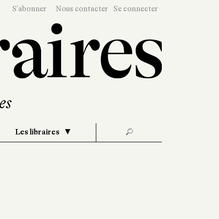
S'abonner
Nous contacter
Se connecter
Les libraires
🔎