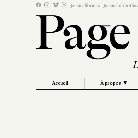
Je suis libraire
Je suis bibliothé
Accueil
À propos