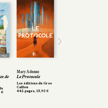
POCHE
Next
Mary Adenne
Mary Adenne
Ugo Barbàra
s de
s de
Le Protocole
Le Protocole
Les Malarazza
Les éditions du Gros
Les éditions du Gros
Folio
Caillou
Caillou
684 pages, 10 €
e
e
442 pages, 13,90 €
442 pages, 13,90 €
€
€