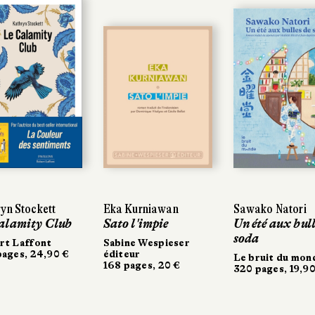
n Stockett
n Stockett
Eka Kurniawan
Eka Kurniawan
Sawako Natori
Sawako Natori
lamity Club
lamity Club
Sato l'impie
Sato l'impie
Un été aux bulle
Un été aux bulle
soda
soda
 Laffont
 Laffont
Sabine Wespieser
Sabine Wespieser
ges, 24,90 €
ges, 24,90 €
éditeur
éditeur
Le bruit du mond
Le bruit du mond
168 pages, 20 €
168 pages, 20 €
320 pages, 19,90 
320 pages, 19,90 