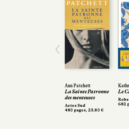
Previous
Ann Patchett
Kathry
Kathry
La Sainte Patronne
Le Ca
Le Ca
des menteuses
Robert
Robert
682 pa
682 pa
Actes Sud
480 pages, 23,80 €