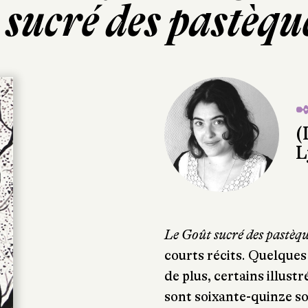
sucré des pastèqu
✒
(
L
Le Goût sucré des pastèq
courts récits. Quelques 
de plus, certains illus
sont soixante-quinze so