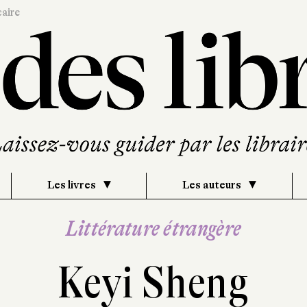
caire
Les livres
Les auteurs
Littérature étrangère
Keyi Sheng