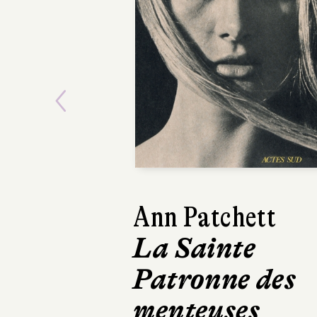
Previous
Ann Patchett
Kathryn Stocket
La Sainte
Le Calamity
Patronne des
Club
menteuses
Robert Laffont