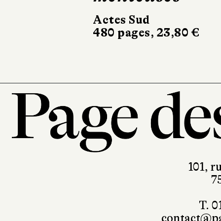
682 pages, 24,90 €
101, r
7
T. 0
contact@pa