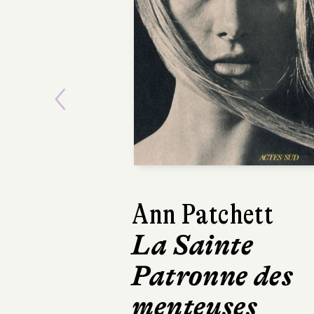
Previous
Kathryn Stocket
Le Calamity
Club
Robert Laffont