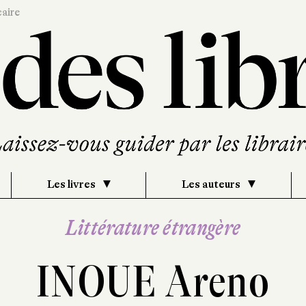
caire
Les livres
Les auteurs
Littérature étrangère
INOUE Areno