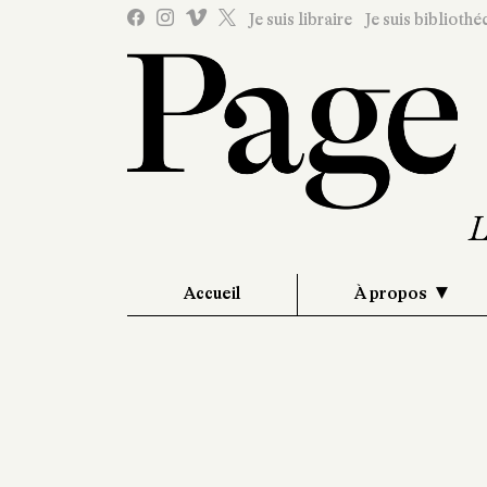
Je suis libraire
Je suis bibliothé
Accueil
À propos