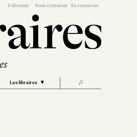
S'abonner
Nous contacter
Se connecter
Les libraires
🔎