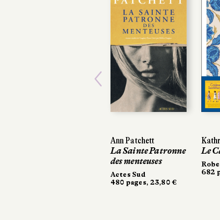
Previous
Ann Patchett
Kathr
Kathr
La Sainte Patronne
Le C
Le C
des menteuses
Rober
Rober
682 p
682 p
Actes Sud
480 pages, 23,80 €