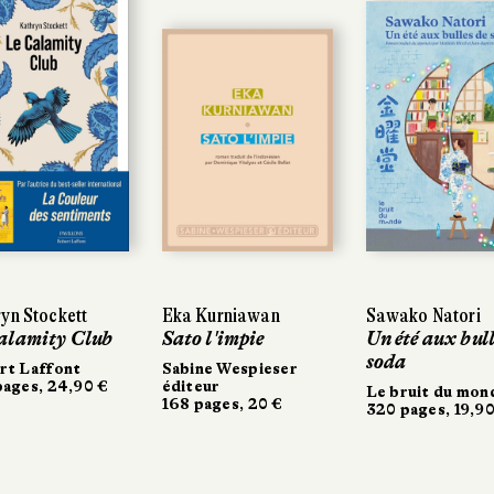
yn Stockett
yn Stockett
Eka Kurniawan
Eka Kurniawan
Sawako Natori
Sawako Natori
alamity Club
alamity Club
Sato l'impie
Sato l'impie
Un été aux bull
Un été aux bull
soda
soda
t Laffont
t Laffont
Sabine Wespieser
Sabine Wespieser
ages, 24,90 €
ages, 24,90 €
éditeur
éditeur
Le bruit du mon
Le bruit du mon
168 pages, 20 €
168 pages, 20 €
320 pages, 19,90
320 pages, 19,90