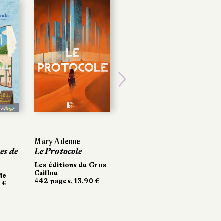
POCHE
Next
Mary Adenne
Mary Adenne
Ugo Barbàra
es de
es de
Le Protocole
Le Protocole
Les Malarazza
Les éditions du Gros
Les éditions du Gros
Folio
Caillou
Caillou
684 pages, 10 €
de
de
442 pages, 13,90 €
442 pages, 13,90 €
 €
 €