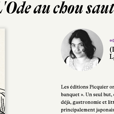
'Ode au chou sau
✒
(
L
Les éditions Picquier on
banquet ». Un seul but, c
déjà, gastronomie et litt
principalement japonais