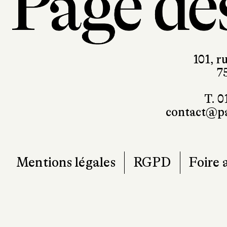
101, r
7
T. 0
contact@pa
Mentions légales
RGPD
Foire 