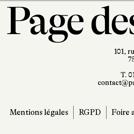
101, r
7
T. 0
contact@pa
Mentions légales
RGPD
Foire 