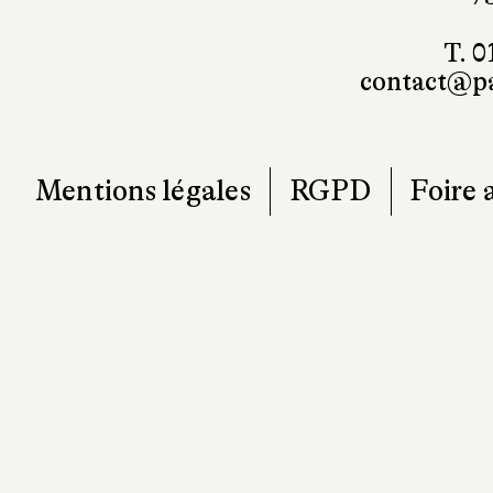
101, r
7
T. 0
contact@pa
Mentions légales
RGPD
Foire 