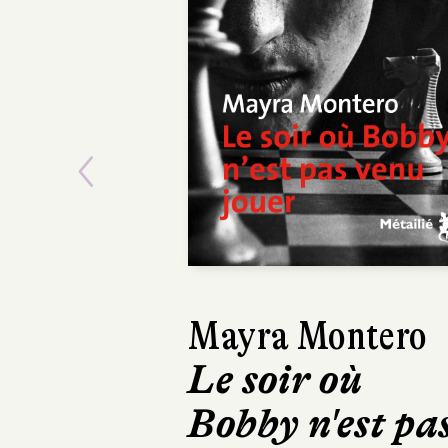
Previous
Mayra Montero
Vícto
Le soir où
Le 
Bobby n'est pa
bête