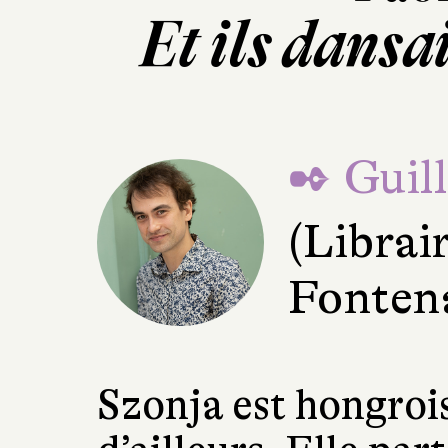
Et ils dansa
✒ Guil
(Librai
Fonten
Szonja est hongrois