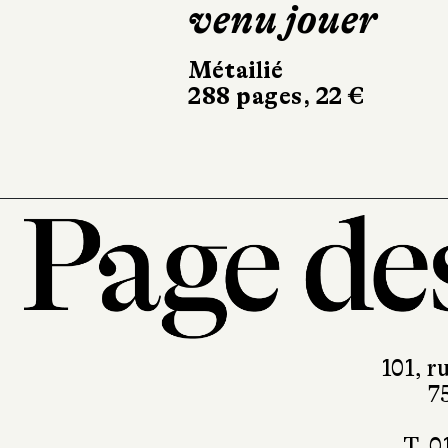
venu jouer
Actes
394 pa
Métailié
288 pages, 22 €
101, r
7
T. 0