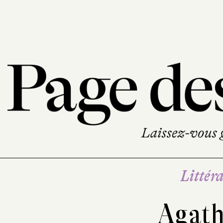
Littéra
Agath