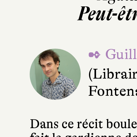
Peut-êt
✒ Guil
(Librai
Fonten
Dans ce récit boul