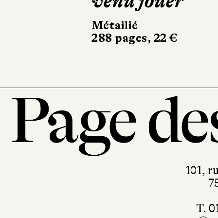
venu jouer
Métailié
288 pages, 22 €
101, r
7
T. 0