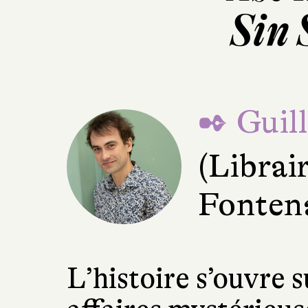
Sin 
✒ Guil
(Librai
Fonten
L’histoire s’ouvre s