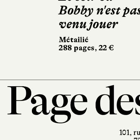
Bobby n'est pa
bêtes féroce
venu jouer
Actes Sud
394 pages, 23,80 
Métailié
288 pages, 22 €
101, r