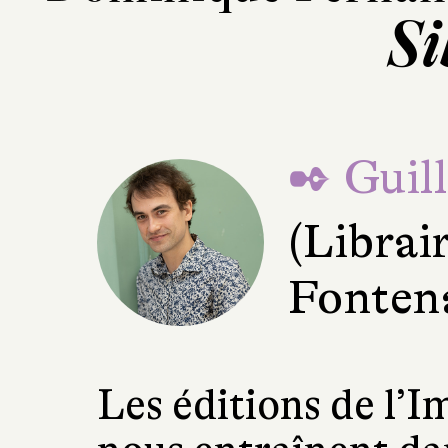
Si
✒ Guil
(Librai
Fonten
Les éditions de l’