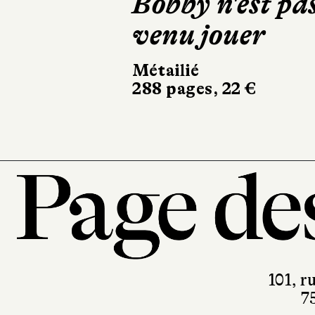
Bobby n'est pa
bêtes 
venu jouer
Actes Su
394 page
Métailié
288 pages, 22 €
101, r
7