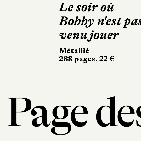
Le Temps des
bêtes féroces
Actes Sud
394 pages, 23,80 €
101, r
7