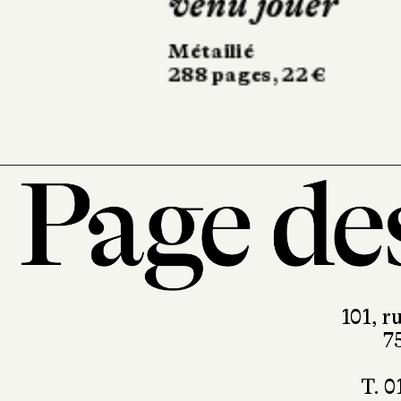
Actes Sud
394 pages, 23,80 €
101, r
7
T. 0
contact@pa