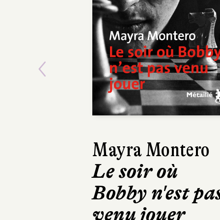
Previous
Víctor del Árbol
Le Temps des
bêtes féroces
Actes Sud