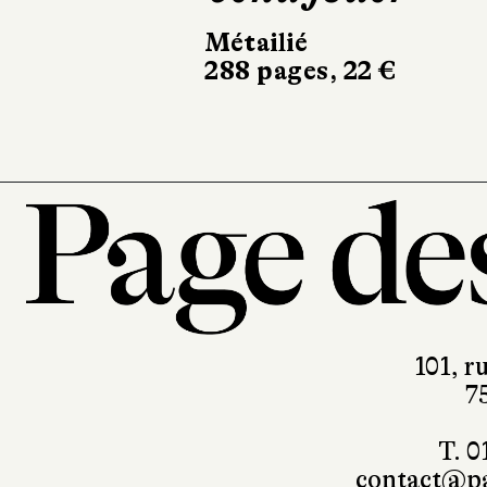
394 pages, 23,80 €
101, r
7
T. 0
contact@pa