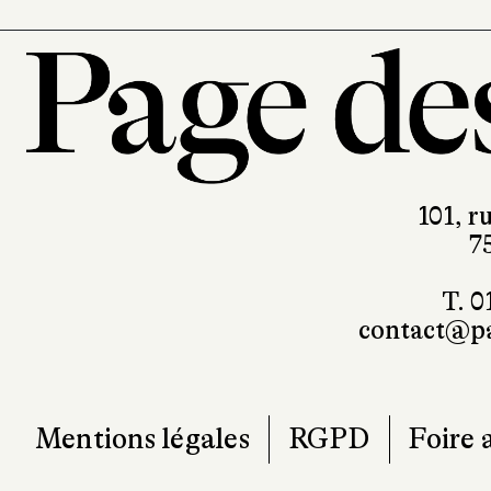
101, r
7
T. 0
contact@pa
Mentions légales
RGPD
Foire 