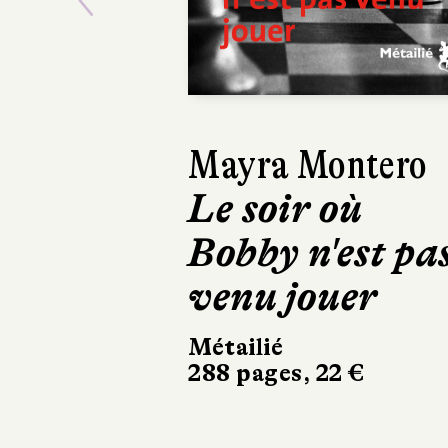
Previous
Víctor del Árbol
Le Temps des
bêtes féroces
Actes Sud
394 pages, 23,80 €