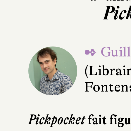
Pic
✒ Guil
(Librai
Fonten
Pickpocket
fait fig