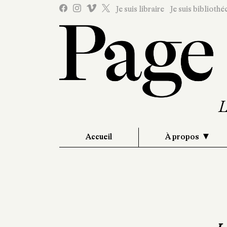
Je suis libraire
Je suis bibliothé
Accueil
À propos