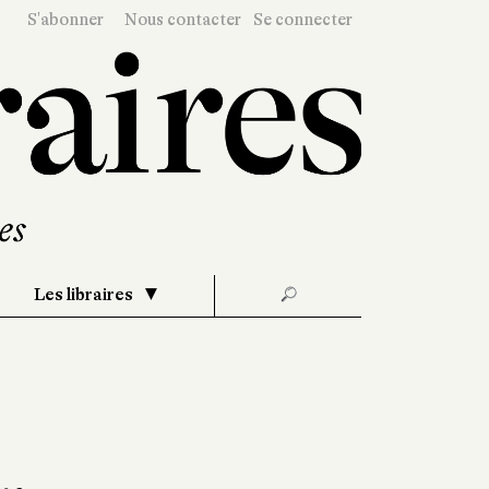
S'abonner
Nous contacter
Se connecter
Les libraires
🔎