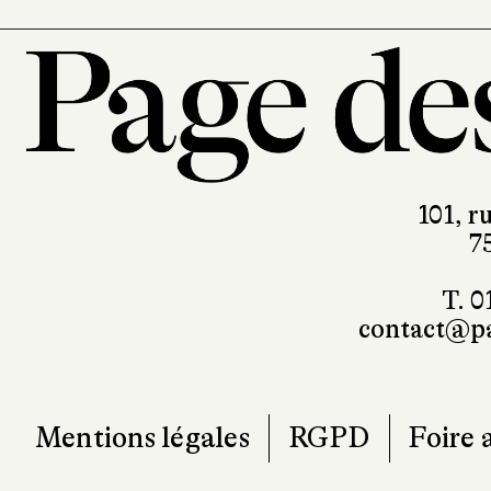
101, r
7
T. 0
contact@pa
Mentions légales
RGPD
Foire 