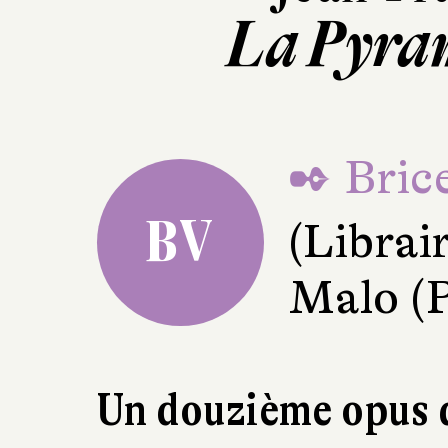
La Pyram
✒ Brice
BV
(Librai
Malo (
Un douzième opus d