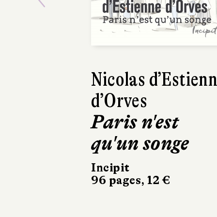
Previous
Karim Miské
S’appartenir
Viviane Hamy
130 pages, 24 €