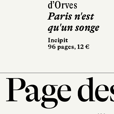
S’appartenir
Viviane Hamy
130 pages, 24 €
101, r
7