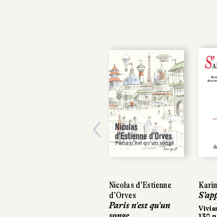
Previous
Nicolas d’Estienne
Kari
Kari
d’Orves
S’ap
S’ap
Paris n'est qu'un
Vivia
Vivia
songe
130 p
130 p