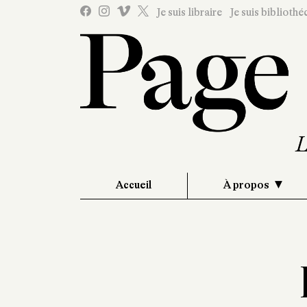
Je suis libraire
Je suis bibliothé
Accueil
À propos