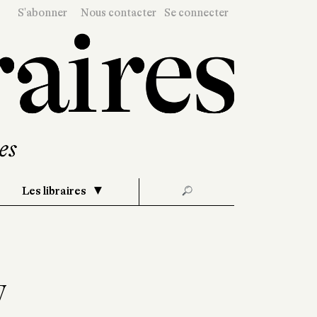
S'abonner
Nous contacter
Se connecter
Les libraires
🔎
y