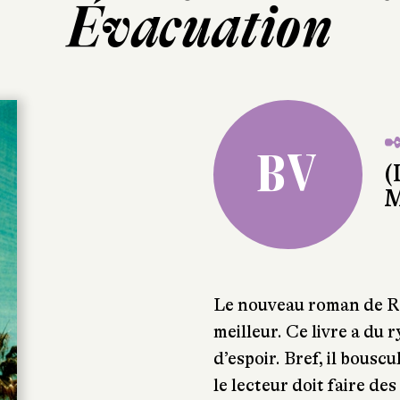
Évacuation
✒
BV
(
M
Le nouveau roman de Ra
meilleur. Ce livre a du r
d’espoir. Bref, il bousc
le lecteur doit faire de