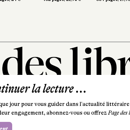
inuer la lecture ...
101, rue Saint-Lazare
75009 Paris
ue jour pour vous guider dans l'actualité littéraire 
T. 01 44 41 97 20
et leur engagement, abonnez-vous ou offrez
Page des 
contact@pagedeslibraires.com
ent