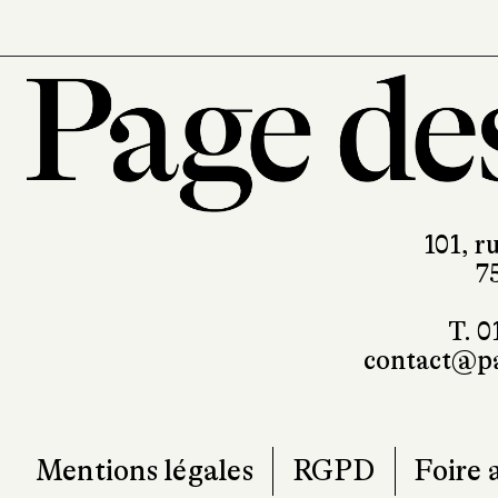
101, r
7
T. 0
contact@pa
Mentions légales
RGPD
Foire 