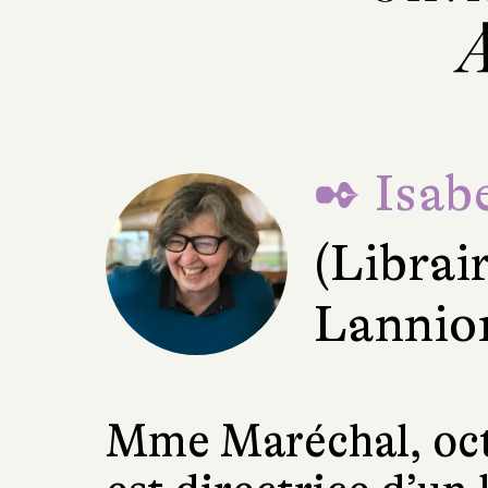
A
✒ Isabe
(Librai
Lannio
Mme Maréchal, oct