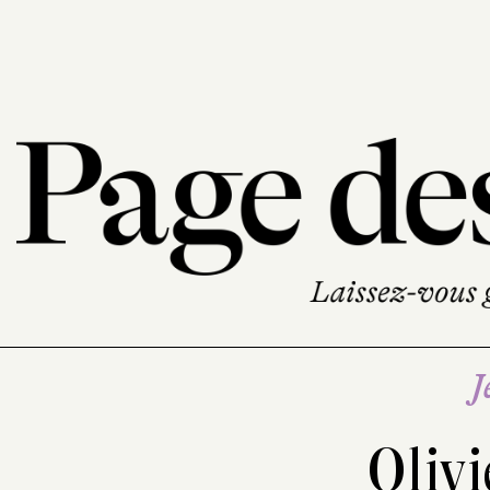
J
Olivi