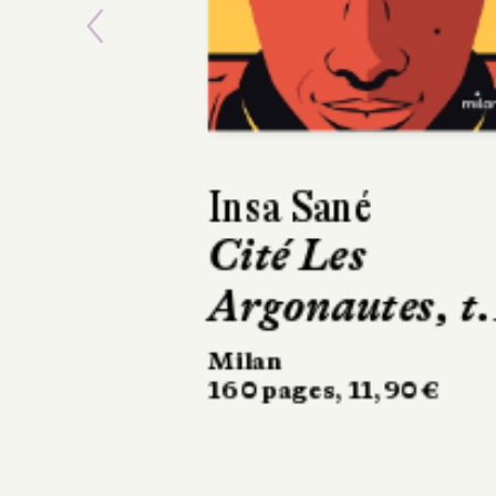
Previous
Claire Mazard
Le Chemin à
l'envers
Syros
512 pages, 17,95 €