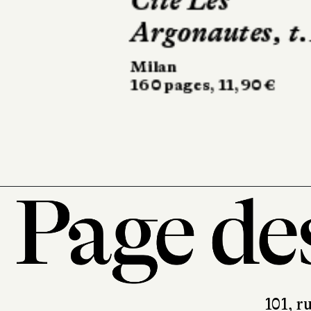
Le Chemin à
l'envers
Syros
512 pages, 17,95 €
101, r