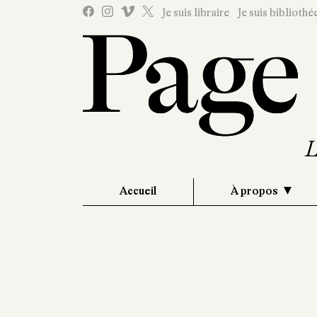
Je suis libraire
Je suis bibliothé
Accueil
À propos