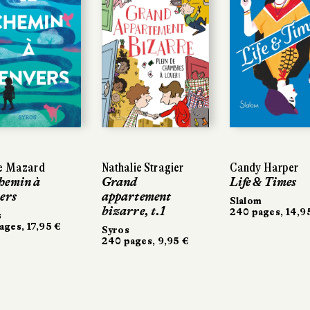
re Mazard
Nathalie Stragier
Candy Harper
hemin à
Grand
Life & Times
vers
appartement
Slalom
bizarre, t.1
240 pages, 14,9
s
ages, 17,95 €
Syros
240 pages, 9,95 €