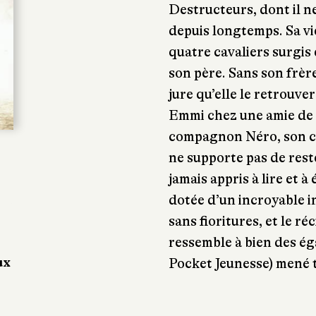
Destructeurs, dont il n
depuis longtemps. Sa vi
quatre cavaliers surgis
son père. Sans son frèr
jure qu’elle le retrouve
Emmi chez une amie de s
compagnon Néro, son co
ne supporte pas de rester
jamais appris à lire et à
dotée d’un incroyable in
sans fioritures, et le ré
ressemble à bien des ég
Pocket Jeunesse) mené t
ux