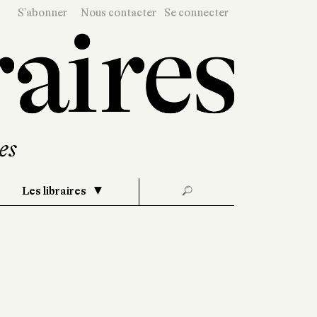
S'abonner
Nous contacter
Se connecter
Les libraires
🔎