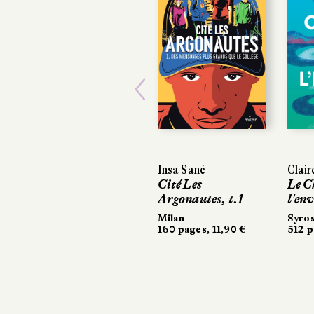
Previous
Insa Sané
Clai
Cité Les
Le C
Argonautes, t.1
l'en
Milan
Syro
160 pages, 11,90 €
512 p