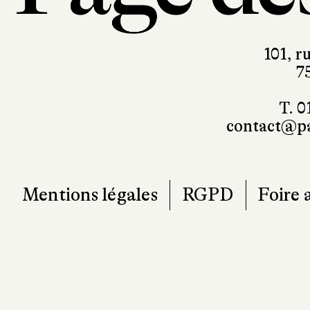
101, r
7
T. 0
contact@pa
Mentions légales
RGPD
Foire 