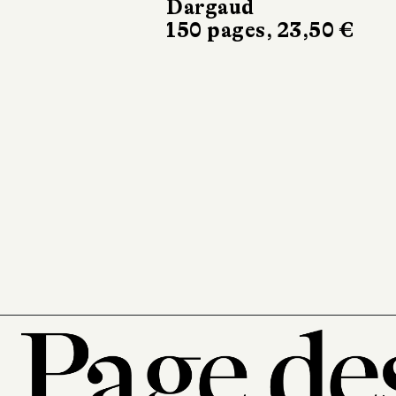
temps ou
L’Incroyable
Histoire de
Mary
Gallagher
10/18
358 pages, 8,90 €