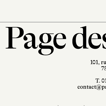
101, r
7
T. 0
contact@pa