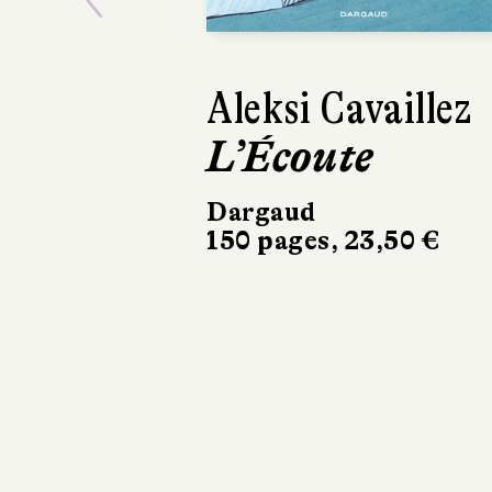
Previous
Éric Dupont
La Couleur du
temps ou
L’Incroyable
Histoire de
Mary
Gallagher
10/18
358 pages, 8,90 €