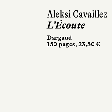
Éric Dupont
La Couleur du
temps ou
L’Incroyable
Histoire de
Mary
Gallagher
10/18
358 pages, 8,90 €