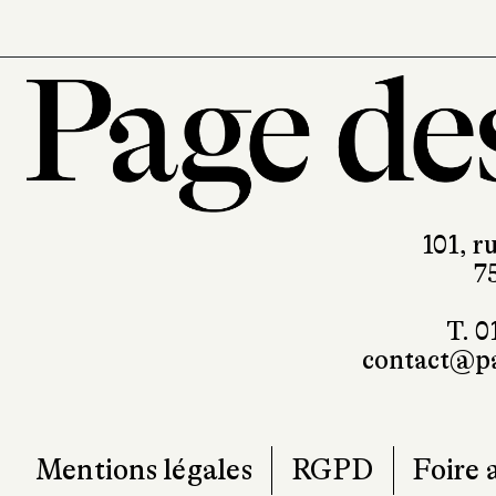
101, r
7
T. 0
contact@pa
Mentions légales
RGPD
Foire 