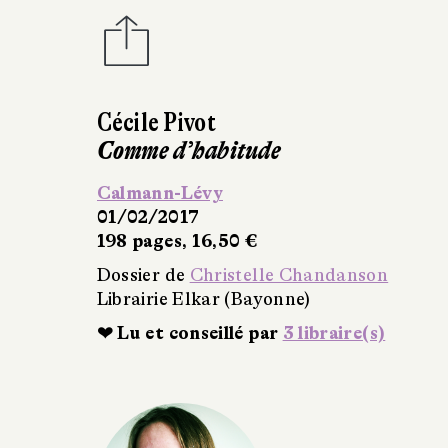
Laurent Savard
Gabin sans limites
Payot
11/01/2017
176 pages, 14 €
Dossier de
Christelle Chandanson
Librairie Elkar (Bayonne)
❤ Lu et conseillé par
2 libraire(s)