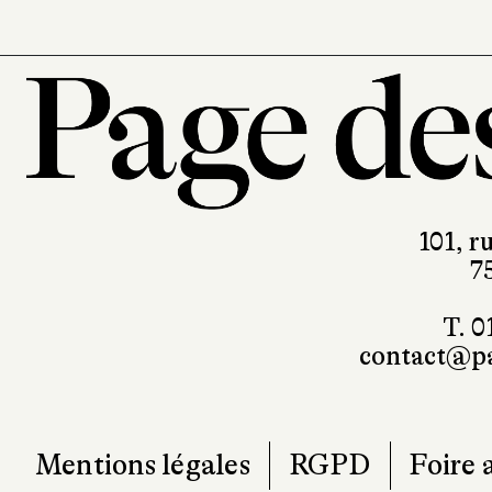
101, r
7
T. 0
contact@pa
Mentions légales
RGPD
Foire 