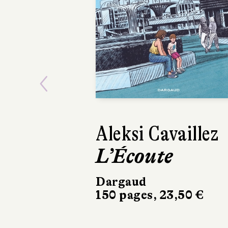
Previous
Aleksi Cavaillez
Éric Dupont
L’Écoute
La Couleur
temps ou
Dargaud
150 pages, 23,50 €
L’Incroyabl
Histoire de