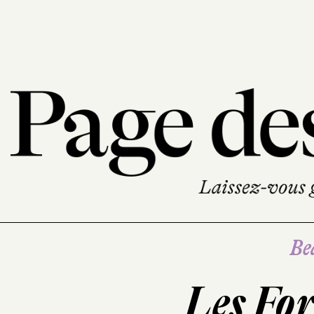
Be
Les For