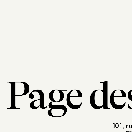
Mary
Gallagher
10/18
358 pages, 8,90 €
101, r