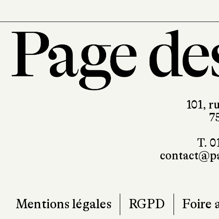
101, r
7
T. 0
contact@pa
Mentions légales
RGPD
Foire 