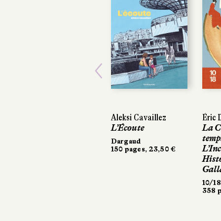
Previous
Aleksi Cavaillez
Éric 
Éric 
L’Écoute
La C
La C
temp
temp
Dargaud
L’In
L’In
150 pages, 23,50 €
Hist
Hist
Gall
Gall
10/18
10/18
358 p
358 p