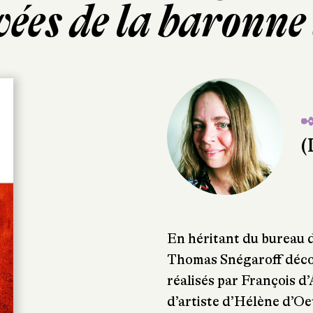
vées de la baronn
✒
(
En héritant du bureau 
Thomas Snégaroff décou
réalisés par François 
d’artiste d’Hélène d’O