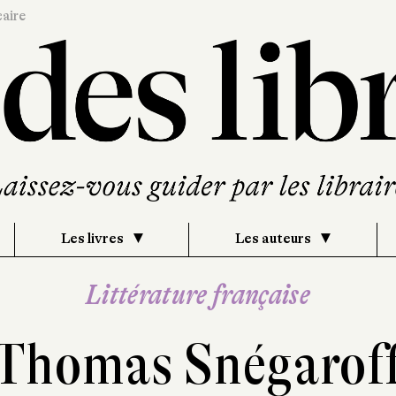
caire
Les livres
Les auteurs
Littérature française
Thomas Snégarof