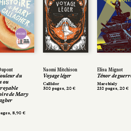
POCHE
POCHE
Dupont
Dupont
Naomi Mitchison
Naomi Mitchison
Elisa Mignot
Elisa Mignot
ouleur du
ouleur du
Voyage léger
Voyage léger
Ténor de guerr
Ténor de guerr
s ou
s ou
Callidor
Callidor
Marchialy
Marchialy
croyable
croyable
300 pages, 20 €
300 pages, 20 €
210 pages, 20 €
210 pages, 20 €
oire de Mary
oire de Mary
agher
agher
ages, 8,90 €
ages, 8,90 €