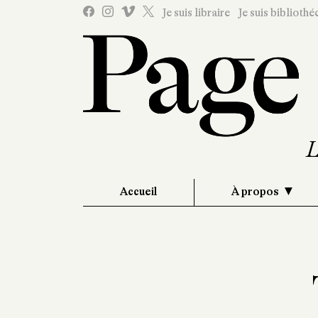
Je suis libraire
Je suis bibliothé
Accueil
À propos