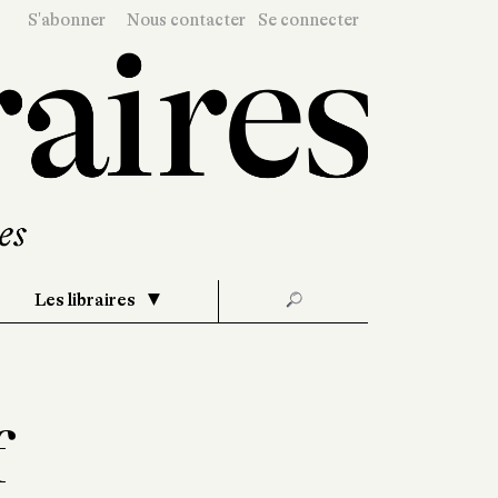
S'abonner
Nous contacter
Se connecter
Les libraires
🔎
f