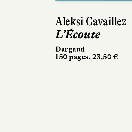
Previous
Éric Dupont
La Couleur du
temps ou
L’Incroyable
Histoire de
Mary
Gallagher
10/18
358 pages, 8,90 €