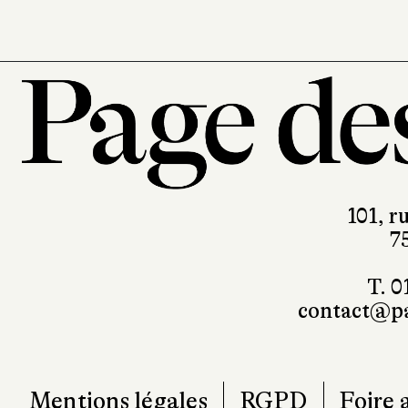
101, r
7
T. 0
contact@pa
Mentions légales
RGPD
Foire 