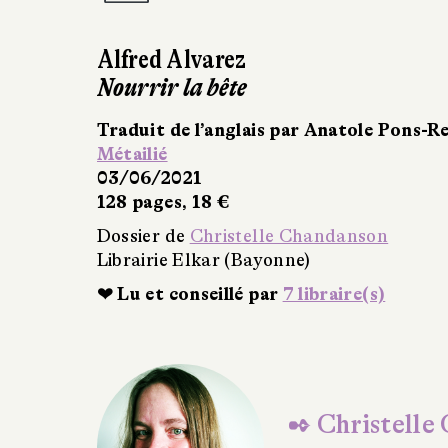
Fiona Malagutti
À couper le souffle
Éditions de La Martinière
03/06/2021
288 pages, 19,90 €
Dossier de
Christelle Chandanson
Librairie Elkar (Bayonne)
❤ Lu et conseillé par
2 libraire(s)
✒ Christelle
(Librairie El